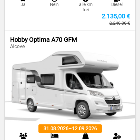
Ja
Nein
alle km
Diesel
frei
2.135,00 €
2.240,00 €
Hobby Optima A70 GFM
Alcove
31.08.2026
–
12.09.2026