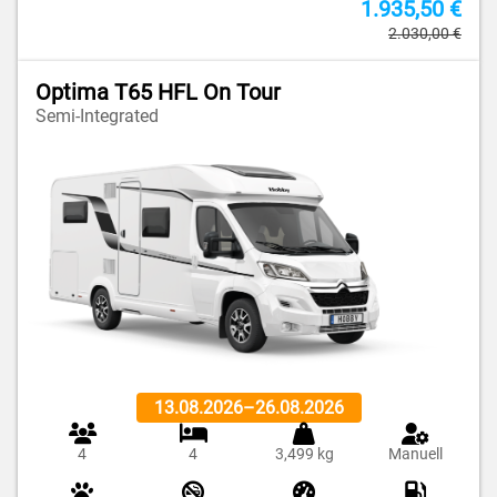
1.935,50 €
2.030,00 €
Optima T65 HFL On Tour
Semi-Integrated
13.08.2026
–
26.08.2026
4
4
3,499 kg
Manuell