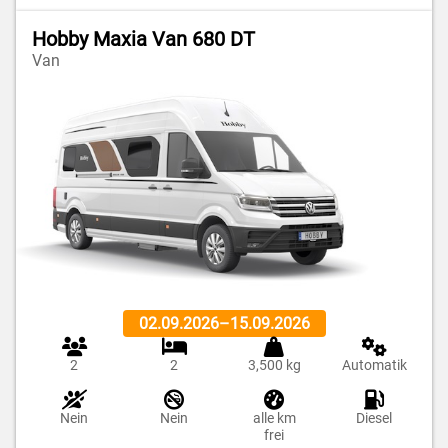
Hobby Maxia Van 680 DT
Van
02.09.2026
–
15.09.2026
2
2
3,500 kg
Automatik
Nein
Nein
alle km
Diesel
frei