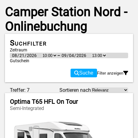
Camper Station Nord -
Onlinebuchung
Suchfilter
Zeitraum
–
Gutschein
Suche
Filter anzeigen
Fahrzeug
Haustiere
Treffer: 7
Sortieren nach
Rauchen
Sitze
Automatik
Betten
Optima T65 HFL On Tour
2183€
Preis
Semi-Integrated
2183 €
1915 €
3500 kg
Gewicht
3500 kg
3499 kg
Bauarten