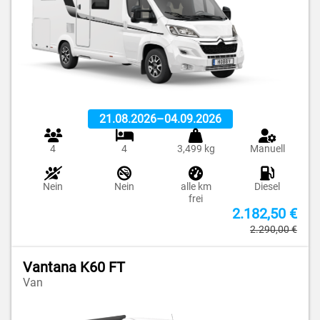
Alcove
Semi-Integrated
Van
Filter zurücksetzen
Filter anwenden
21.08.2026
–
04.09.2026
4
4
3,499 kg
Manuell
Nein
Nein
alle km
Diesel
frei
2.182,50 €
2.290,00 €
Vantana K60 FT
Van